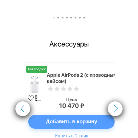
Аксессуары
Хит продаж
Хит продаж
nterStep
Apple AirPods 2 (с проводным
FT-T METAL
кейсом)
Цена
10 470 ₽
ну
Добавить в корзину
Купить в 1 клик