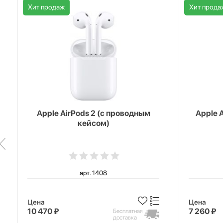
Хит продаж
Хит прода
Apple AirPods 2 (с проводным
Apple 
кейсом)
арт. 1408
Цена
Цена
10 470 ₽
7 260 ₽
Бесплатная
доставка