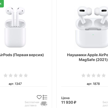
ж
AirPods (Первая версия)
Наушники Apple AirPo
MagSafe (2021)
арт. 1347
арт. 1878
Цена
11 930 ₽
Бесплатная
Бес
доставка
дос