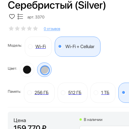
Серебристый (Silver)
арт. 3370
0 отзывов
Модель:
Wi-Fi
Wi-Fi + Cellular
Цвет:
Память:
256 ГБ
512 ГБ
1 ТБ
Цена
В наличии
159 770 ₽