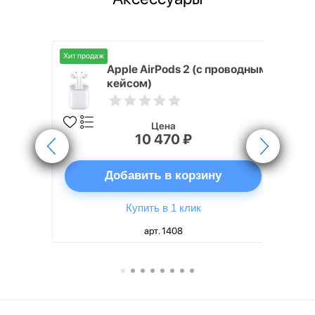
Хит продаж
Хит продаж
nterStep
Apple AirPods 2 (с проводным
FT-T METAL
кейсом)
Цена
10 470 ₽
ну
Добавить в корзину
Купить в 1 клик
арт. 1408