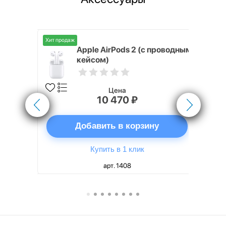
Хит продаж
Хит продаж
nterStep
Apple AirPods 2 (с проводным
FT-T METAL
кейсом)
Цена
10 470 ₽
ну
Добавить в корзину
Купить в 1 клик
арт. 1408