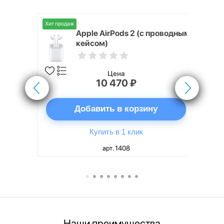
Хит продаж
Хит продаж
nterStep
Apple AirPods 2 (с проводным
FT-T METAL
кейсом)
Цена
10 470 ₽
ну
Добавить в корзину
Купить в 1 клик
арт. 1408
Наши преимущества