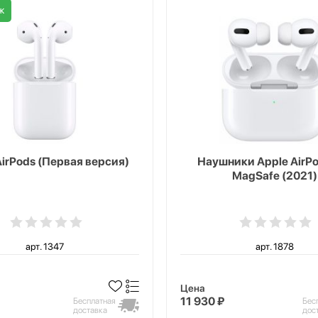
ж
AirPods (Первая версия)
Наушники Apple AirPo
MagSafe (2021)
арт. 1347
арт. 1878
Цена
11 930 ₽
Бесплатная
Бес
доставка
дос