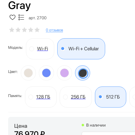
Gray
арт. 2700
0 отзывов
Модель:
Wi-Fi
Wi-Fi + Cellular
Цвет:
Память:
128 ГБ
256 ГБ
512 ГБ
Цена
В наличии
76 970 ₽