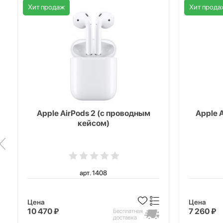
Хит продаж
Хит прода
Apple AirPods 2 (с проводным
Apple 
кейсом)
арт. 1408
Цена
Цена
10 470 ₽
7 260 ₽
Бесплатная
доставка