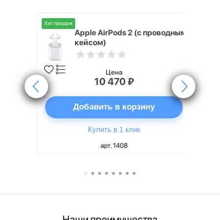
Хит продаж
Хит продаж
nterStep
Apple AirPods 2 (с проводным
FT-T METAL
кейсом)
Цена
10 470 ₽
ну
Добавить в корзину
Купить в 1 клик
арт. 1408
Наши преимущества