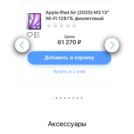
 (2024) 128
Apple iPad Air (2025) M3 13"
вый
Wi-Fi 128 ГБ, фиолетовый
Цена
61 270 ₽
ну
Добавить в корзину
Купить в 1 клик
Аксессуары