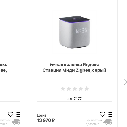
екс
Умная колонка Яндекс
ee,
Станция Миди Zigbee, серый
арт. 2172
Цена
13 970 ₽
платная
Бесплатная
тавка
доставка