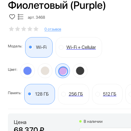
Фиолетовый (Purple)
арт. 3468
0 отзывов
Модель:
Wi-Fi
Wi-Fi + Cellular
Цвет:
Память:
128 ГБ
256 ГБ
512 ГБ
Цена
В наличии
68 370 ₽