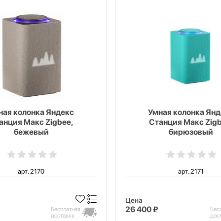
ная колонка Яндекс
Умная колонка Янд
анция Макс Zigbee,
Станция Макс Zigb
бежевый
бирюзовый
арт. 2170
арт. 2171
Цена
26 400 ₽
Бесплатная
Бес
доставка
дос