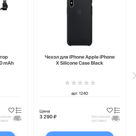
тор
Чехол для iPhone Apple iPhone
00 mAh
X Silicone Case Black
арт. 1240
Цена
3 290 ₽
платная
Бесплатная
тавка
доставка