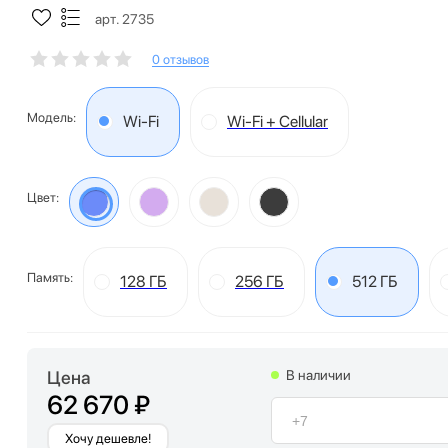
арт. 2735
0 отзывов
Модель:
Wi-Fi
Wi-Fi + Cellular
Цвет:
Память:
128 ГБ
256 ГБ
512 ГБ
Цена
В наличии
62 670 ₽
Хочу дешевле!