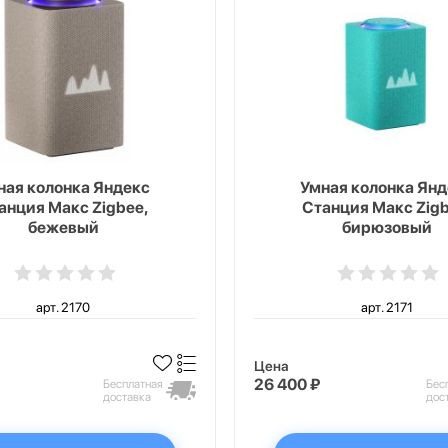
ная колонка Яндекс
Умная колонка Янд
анция Макс Zigbee,
Станция Макс Zigb
бежевый
бирюзовый
арт. 2170
арт. 2171
Цена
26 400 ₽
Бесплатная
Бес
доставка
дос