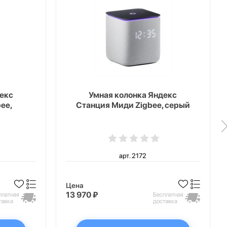
екс
Умная колонка Яндекс
ee,
Станция Миди Zigbee, серый
арт. 2172
Цена
13 970 ₽
платная
Бесплатная
тавка
доставка