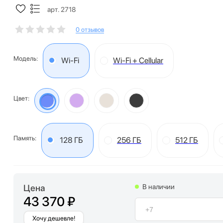
арт. 2718
0 отзывов
Модель:
Wi-Fi
Wi-Fi + Cellular
Цвет:
Память:
128 ГБ
256 ГБ
512 ГБ
Цена
В наличии
43 370 ₽
Хочу дешевле!