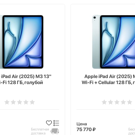
 iPad Air (2025) M3 13"
Apple iPad Air (2025) 
-Fi 128 ГБ, голубой
Wi-Fi + Cellular 128 ГБ,
Цена
75 770 ₽
Бесплатная
Бес
доставка
дос