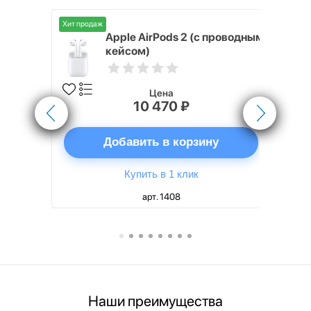
Хит продаж
Хит продаж
nterStep
Apple AirPods 2 (с проводным
FT-T METAL
кейсом)
Цена
10 470 ₽
ну
Добавить в корзину
Купить в 1 клик
арт. 1408
Наши преимущества