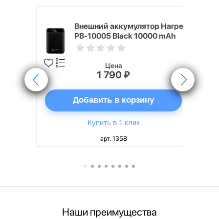
nterStep
Внешний аккумулятор Harper
-T METAL
PB-10005 Black 10000 mAh
Цена
1 790 ₽
ну
Добавить в корзину
Купить в 1 клик
арт. 1358
Наши преимущества