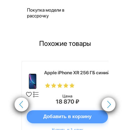
Покупка модели в
рассрочку
Похожие товары
 128 ГБ
Apple iPhone XR 256 ГБ синий
Цена
18 870 ₽
ну
Добавить в корзину
Купить в 1 клик