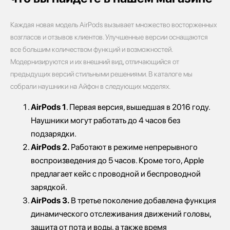
Каждая новая модель AirPods вызывает множество восторженных
возгласов и отзывов клиентов. Улучшенные версии оснащаются
все большим количеством функций и возможностей.
Модернизируются и их внешний вид, отличающийся от
предыдущих версий стильными решениями. В каталоге мы
собрали наушники на Айфон в следующих моделях.
AirPods 1
. Первая версия, вышедшая в 2016 году.
Наушники могут работать до 4 часов без
подзарядки.
AirPods 2.
Работают в режиме непрерывного
воспроизведения до 5 часов. Кроме того, Apple
предлагает кейс с проводной и беспроводной
зарядкой.
AirPods 3.
В третье поколение добавлена функция
динамического отслеживания движений головы,
защита от пота и воды, а также время