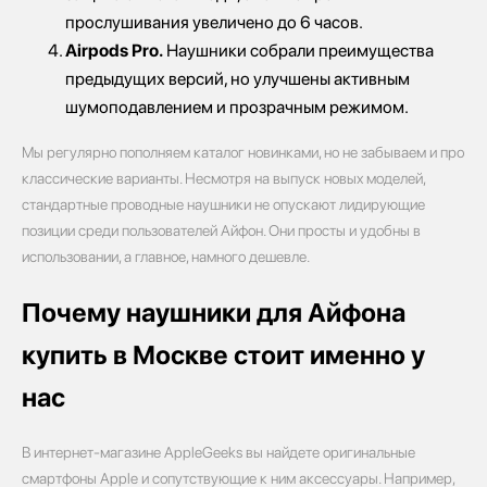
прослушивания увеличено до 6 часов.
Airpods Pro.
Наушники собрали преимущества
предыдущих версий, но улучшены активным
шумоподавлением и прозрачным режимом.
Мы регулярно пополняем каталог новинками, но не забываем и про
классические варианты. Несмотря на выпуск новых моделей,
стандартные проводные наушники не опускают лидирующие
позиции среди пользователей Айфон. Они просты и удобны в
использовании, а главное, намного дешевле.
Почему наушники для Айфона
купить в Москве стоит именно у
нас
В интернет-магазине AppleGeeks вы найдете оригинальные
смартфоны Apple и сопутствующие к ним аксессуары. Например,