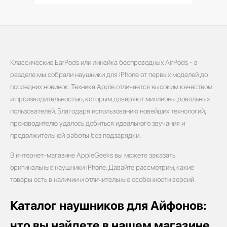
Классические EarPods или линейка беспроводных AirPods - в
разделе мы собрали наушники для iPhone от первых моделей до
последних новинок. Техника Apple отличается высоким качеством
и производительностью, которым доверяют миллионы довольных
пользователей. Благодаря использованию новейших технологий,
производителю удалось добиться идеального звучания и
продолжительной работы без подзарядки.
В интернет-магазине AppleGeeks вы можете заказать
оригинальные наушники iPhone. Давайте рассмотрим, какие
товары есть в наличии и отличительные особенности версий.
Каталог наушников для Айфонов:
что вы найдете в нашем магазине