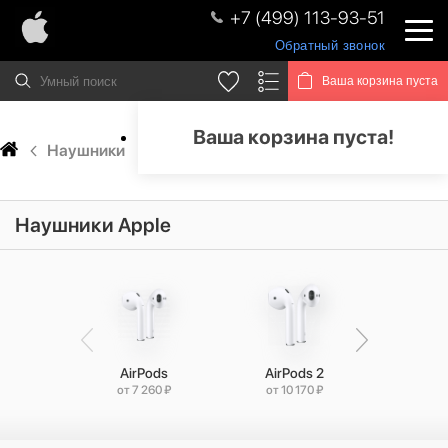
+7 (499) 113-93-51
Обратный звонок
Ваша корзина пуста
Ваша корзина пуста!
Наушники
Наушники Apple
AirPods
AirPods 2
AirPo
от 7 260 ₽
от 10 170 ₽
от 10 