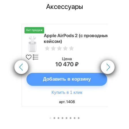
Аксессуары
Хит продаж
Хит продаж
nterStep
Apple AirPods 2 (с проводным
FT-T METAL
кейсом)
Цена
10 470 ₽
ну
Добавить в корзину
Купить в 1 клик
арт. 1408