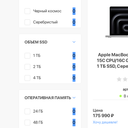
0
Черный космос
0
Серебристый
ОБЪЕМ SSD
Apple MacBook
0
1 ТБ
15C CPU/16C G
1 ТБ SSD, Сере
0
2 ТБ
Nano-tex
0
4 ТБ
ар
В 
ОПЕРАТИВНАЯ ПАМЯТЬ
Цена
0
24 ГБ
175 990 ₽
0
48 ГБ
Хочу дешевле!