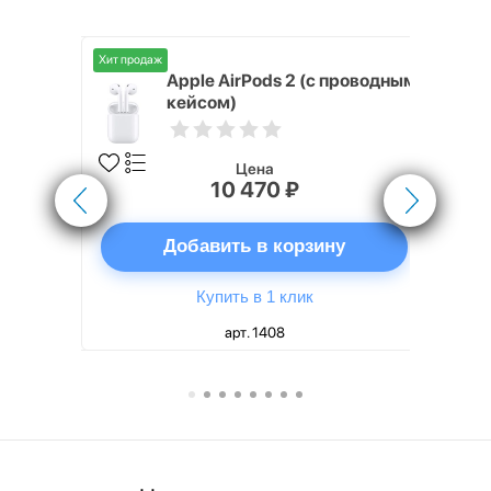
Хит продаж
Хит продаж
nterStep
Apple AirPods 2 (с проводным
FT-T METAL
кейсом)
Цена
10 470 ₽
ну
Добавить в корзину
Купить в 1 клик
арт. 1408