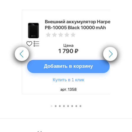
nterStep
Внешний аккумулятор Harper
-T METAL
PB-10005 Black 10000 mAh
Цена
1 790 ₽
ну
Добавить в корзину
Купить в 1 клик
арт. 1358