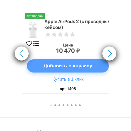
Хит продаж
Хит продаж
nterStep
Apple AirPods 2 (с проводным
FT-T METAL
кейсом)
Цена
10 470 ₽
ну
Добавить в корзину
Купить в 1 клик
арт. 1408