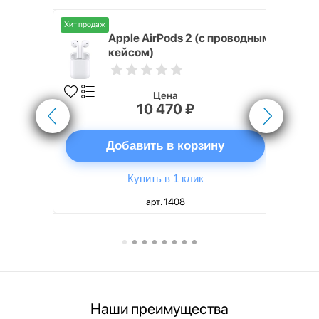
Хит продаж
Хит продаж
nterStep
Apple AirPods 2 (с проводным
FT-T METAL
кейсом)
Цена
10 470 ₽
ну
Добавить в корзину
Купить в 1 клик
арт. 1408
Наши преимущества