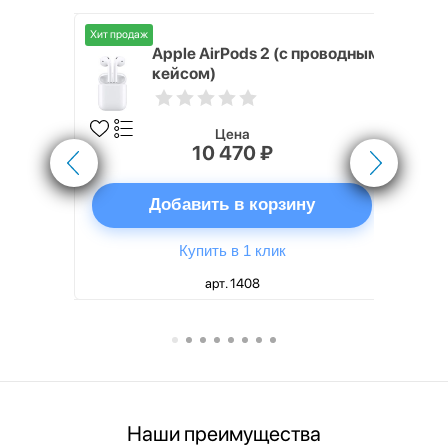
Хит продаж
Хит продаж
nterStep
Apple AirPods 2 (с проводным
FT-T METAL
кейсом)
Цена
10 470 ₽
ну
Добавить в корзину
Купить в 1 клик
арт. 1408
Наши преимущества