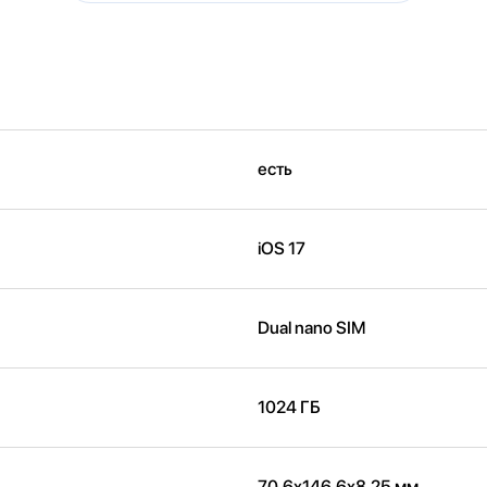
есть
iOS 17
Dual nano SIM
1024 ГБ
70.6x146.6x8.25 мм