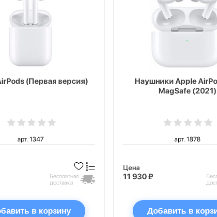
AirPods (Первая версия)
Наушники Apple AirPo
MagSafe (2021)
арт. 1347
арт. 1878
Цена
11 930 ₽
Бесплатная
Бес
доставка
дос
бавить в корзину
Добавить в корз