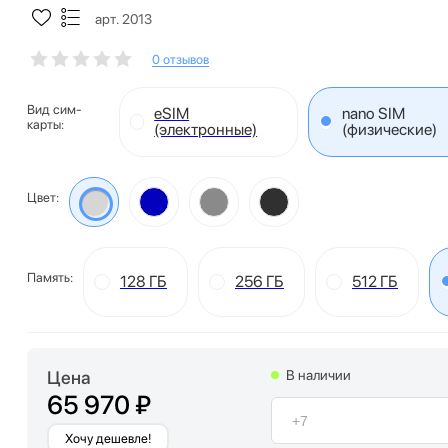
арт. 2013
0 отзывов
Вид сим-
eSIM
nano SIM
карты:
(электронные)
(физические)
Цвет:
Память:
128 ГБ
256 ГБ
512 ГБ
Цена
В наличии
65 970 ₽
Хочу дешевле!