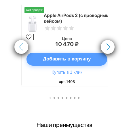
Хит продаж
Хит продаж
nterStep
Apple AirPods 2 (с проводным
FT-T METAL
кейсом)
Цена
10 470 ₽
ну
Добавить в корзину
Купить в 1 клик
арт. 1408
Наши преимущества