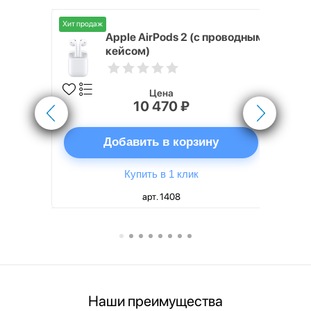
Хит продаж
Хит продаж
nterStep
Apple AirPods 2 (с проводным
FT-T METAL
кейсом)
Цена
10 470 ₽
ну
Добавить в корзину
Купить в 1 клик
арт. 1408
Наши преимущества