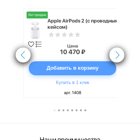
Хит продаж
Хит продаж
nterStep
Apple AirPods 2 (с проводным
FT-T METAL
кейсом)
Цена
10 470 ₽
ну
Добавить в корзину
Купить в 1 клик
арт. 1408
Наши преимущества