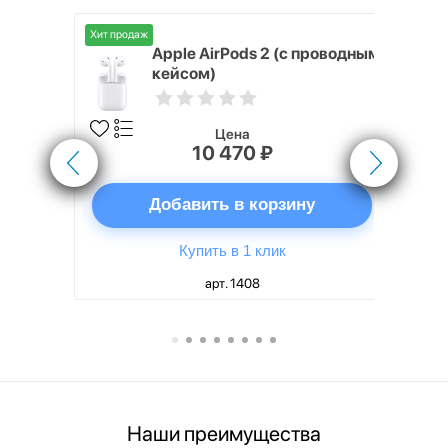
Хит продаж
Хит продаж
nterStep
Apple AirPods 2 (с проводным
FT-T METAL
кейсом)
Цена
10 470 ₽
ну
Добавить в корзину
Купить в 1 клик
арт. 1408
Наши преимущества