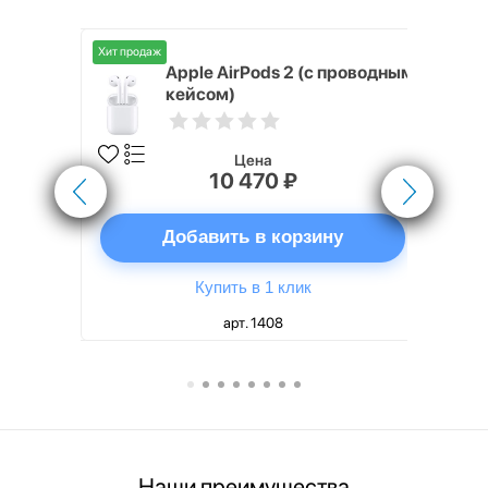
Хит продаж
Хит продаж
nterStep
Apple AirPods 2 (с проводным
FT-T METAL
кейсом)
Цена
10 470 ₽
ну
Добавить в корзину
Купить в 1 клик
арт. 1408
Наши преимущества