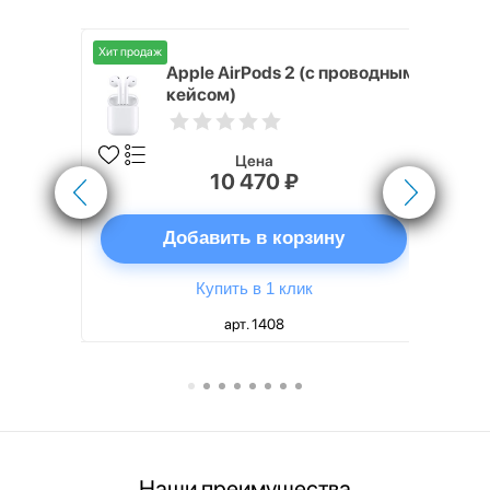
Хит продаж
Хит продаж
nterStep
Apple AirPods 2 (с проводным
FT-T METAL
кейсом)
Цена
10 470 ₽
ну
Добавить в корзину
Купить в 1 клик
арт. 1408
Наши преимущества