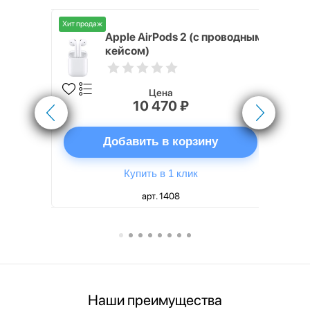
Хит продаж
Хит продаж
nterStep
Apple AirPods 2 (с проводным
FT-T METAL
кейсом)
Цена
10 470 ₽
ну
Добавить в корзину
Купить в 1 клик
арт. 1408
Наши преимущества