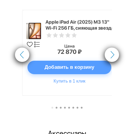
 (2024) 256
Apple iPad Air (2025) M3 13"
 звезда
Wi-Fi 256 ГБ, сияющая звезда
Цена
72 870 ₽
ну
Добавить в корзину
Купить в 1 клик
Аксессуары