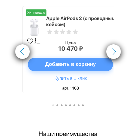
Хит продаж
Хит продаж
nterStep
Apple AirPods 2 (с проводным
FT-T METAL
кейсом)
Цена
10 470 ₽
ну
Добавить в корзину
Купить в 1 клик
арт. 1408
Наши преимущества