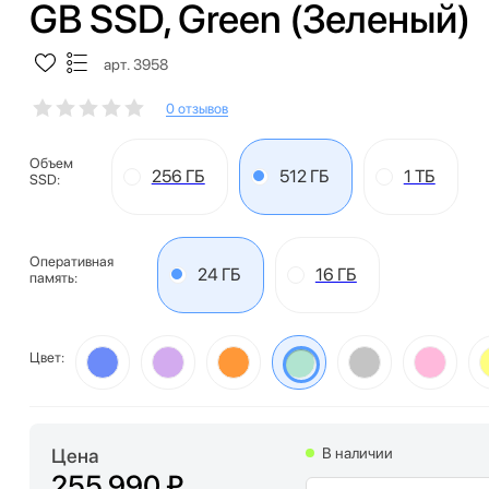
GB SSD, Green (Зеленый)
арт. 3958
0 отзывов
Объем
256 ГБ
512 ГБ
1 ТБ
SSD:
Оперативная
24 ГБ
16 ГБ
память:
Цвет:
Цена
В наличии
255 990 ₽