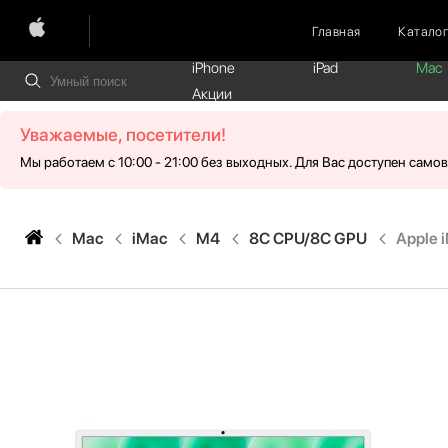
Главная
Катало
iPhone
iPad
Mac
Акции
Уважаемые, посетители!
Мы работаем с 10:00 - 21:00 без выходных. Для Вас доступен само
Mac
iMac
M4
8C CPU/8C GPU
Apple 