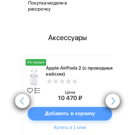
Покупка модели в
рассрочку
Аксессуары
Хит продаж
Хит продаж
nterStep
Apple AirPods 2 (с проводным
FT-T METAL
кейсом)
Цена
10 470 ₽
ну
Добавить в корзину
Купить в 1 клик