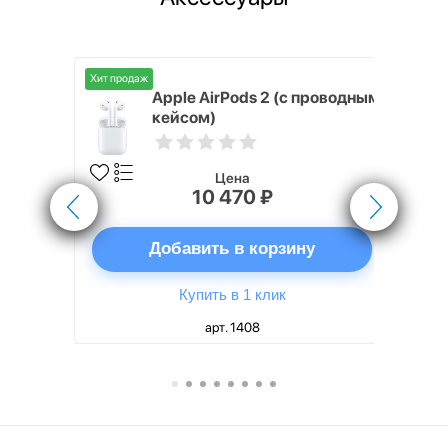
Хит продаж
Хит продаж
nterStep
Apple AirPods 2 (с проводным
FT-T METAL
кейсом)
Цена
10 470 ₽
ну
Добавить в корзину
Купить в 1 клик
арт. 1408