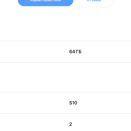
64 ГБ
S10
2