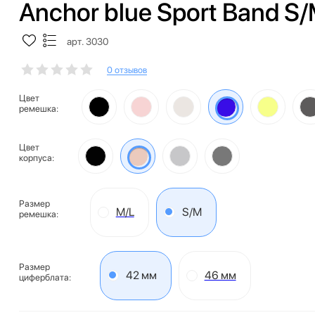
Anchor blue Sport Band S
арт. 3030
0 отзывов
Цвет
ремешка:
Цвет
корпуса:
Размер
M/L
S/M
ремешка:
Размер
42 мм
46 мм
циферблата: