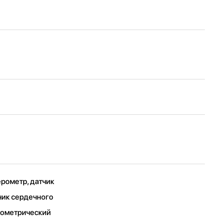
ерометр, датчик
чик сердечного
рометрический