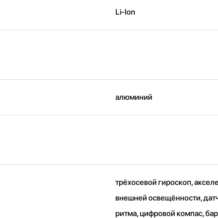
Li-Ion
алюминий
трёхосевой гироскоп, аксел
внешней освещённости, дат
ритма, цифровой компас, ба