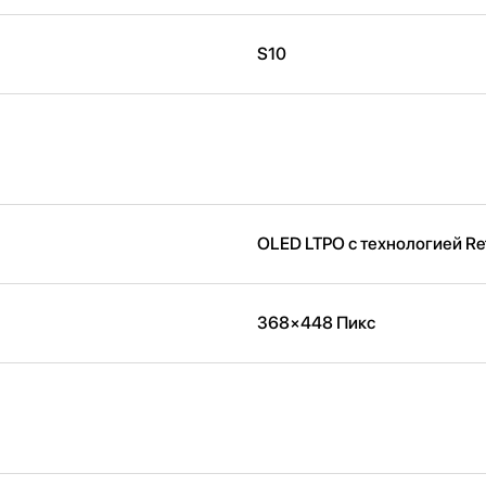
S10
OLED LTPO с технологией Re
368×448 Пикс