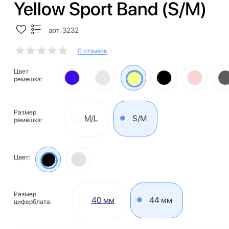
Yellow Sport Band (S/M)
арт. 3232
0 отзывов
Цвет
ремешка:
Размер
M/L
S/M
ремешка:
Цвет:
Размер
40 мм
44 мм
циферблата: