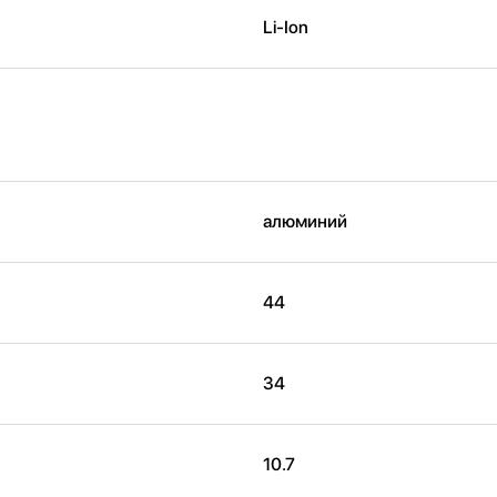
Li-Ion
алюминий
44
34
10.7