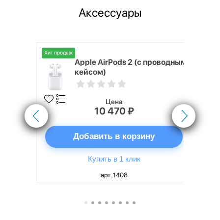
Аксессуары
Хит продаж
Хит продаж
nterStep
Apple AirPods 2 (с проводным
FT-T METAL
кейсом)
Цена
10 470 ₽
ну
Добавить в корзину
Купить в 1 клик
арт. 1408