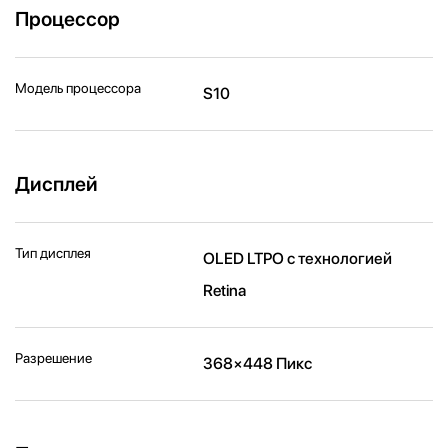
Процессор
Модель процессора
S10
Дисплей
Тип дисплея
OLED LTPO с технологией
Retina
Разрешение
368×448 Пикс