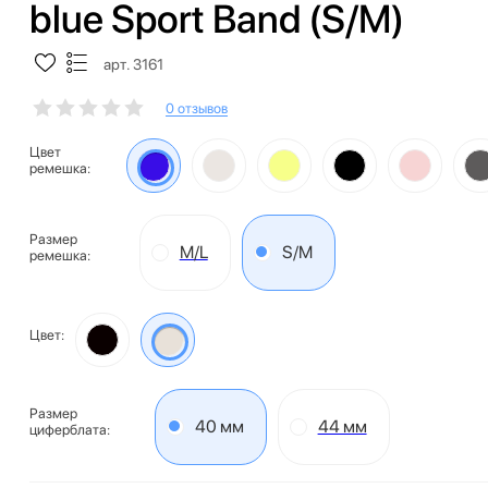
blue Sport Band (S/M)
арт. 3161
0 отзывов
Цвет
ремешка:
Размер
M/L
S/M
ремешка:
Цвет:
Размер
40 мм
44 мм
циферблата: