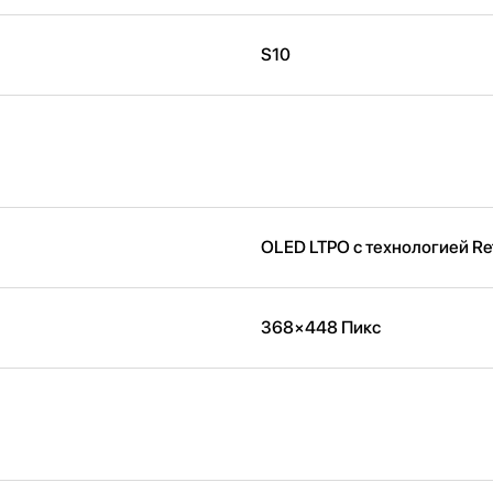
S10
OLED LTPO с технологией Re
368×448 Пикс