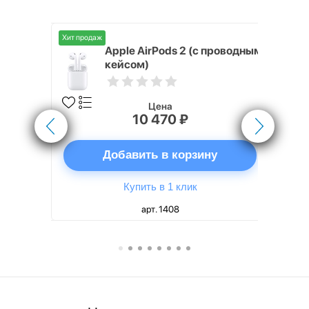
Хит продаж
Хит продаж
nterStep
Apple AirPods 2 (с проводным
FT-T METAL
кейсом)
Цена
10 470 ₽
ну
Добавить в корзину
Купить в 1 клик
арт. 1408