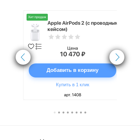
Хит продаж
Хит продаж
nterStep
Apple AirPods 2 (с проводным
FT-T METAL
кейсом)
Цена
10 470 ₽
ну
Добавить в корзину
Купить в 1 клик
арт. 1408