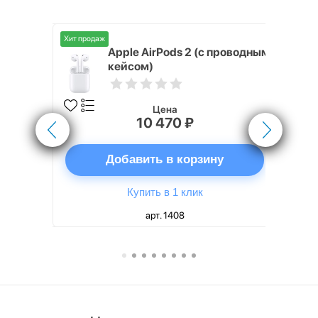
Хит продаж
Хит продаж
nterStep
Apple AirPods 2 (с проводным
FT-T METAL
кейсом)
Цена
10 470 ₽
ну
Добавить в корзину
Купить в 1 клик
арт. 1408