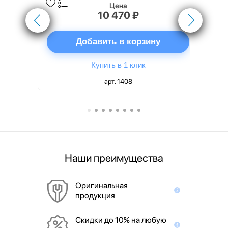
Цена
10 470 ₽
ну
Добавить в корзину
Купить в 1 клик
арт. 1408
Наши преимущества
Оригинальная
продукция
Скидки до 10% на любую