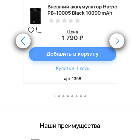
nterStep
Внешний аккумулятор Harper
-T METAL
PB-10005 Black 10000 mAh
Цена
1 790 ₽
ну
Добавить в корзину
Купить в 1 клик
арт. 1358
Наши преимущества