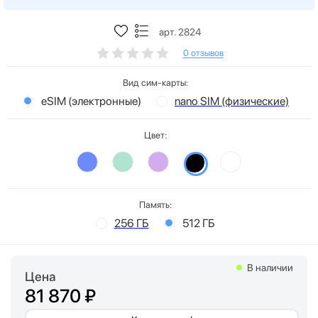
арт. 2824
0 отзывов
Вид сим-карты:
eSIM (электронные)
nano SIM (физические)
Цвет:
Память:
256 ГБ
512 ГБ
В наличии
Цена
81 870 ₽