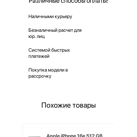
Различные способы оплаты!
Наличными курьеру
Безналичный расчет для
юр. лиц
Системой быстрых
платежей
Покупка модели в
рассрочку
Похожие товары
 ГБ
Apple iPhone 16e 512 GB,