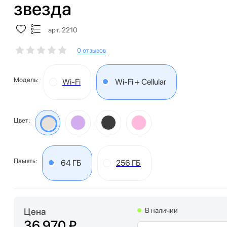
звезда
арт. 2210
0 отзывов
Модель:
Wi-Fi
Wi-Fi + Cellular
Цвет:
Память:
64 ГБ
256 ГБ
Цена
В наличии
36 970 ₽