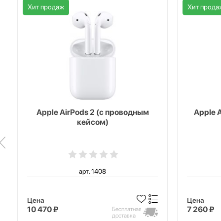
Хит продаж
Хит прода
Apple AirPods 2 (с проводным
Apple 
кейсом)
арт. 1408
Цена
Цена
10 470 ₽
7 260 ₽
Бесплатная
доставка