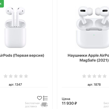
ж
AirPods (Первая версия)
Наушники Apple AirPo
MagSafe (2021)
арт. 1347
арт. 1878
Цена
11 930 ₽
Бесплатная
Бес
доставка
дос