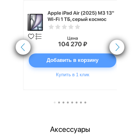
5) M3 13"
Apple iPad Air (2025) M3 13"
й космос
Wi-Fi 1 ТБ, серый космос
Цена
104 270 ₽
ну
Добавить в корзину
Купить в 1 клик
Аксессуары