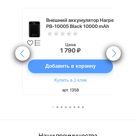
nterStep
Внешний аккумулятор Harper
-T METAL
PB-10005 Black 10000 mAh
Цена
1 790 ₽
ну
Добавить в корзину
Купить в 1 клик
арт. 1358
Наши преимущества