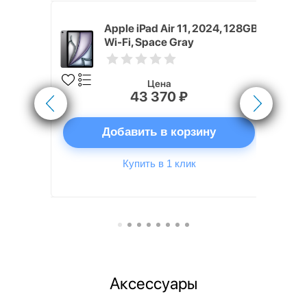
M4, 2026)
Apple iPad Air 11, 2024, 128GB,
ular, Серый
Wi-Fi, Space Gray
y)
Цена
43 370 ₽
ну
Добавить в корзину
Купить в 1 клик
Аксессуары