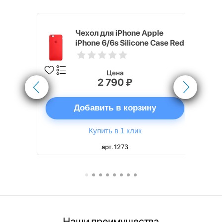
pple
Чехол для iPhone Apple
e Case
iPhone 6/6s Silicone Case Red
Цена
2 790 ₽
ну
Добавить в корзину
Купить в 1 клик
арт. 1273
Наши преимущества