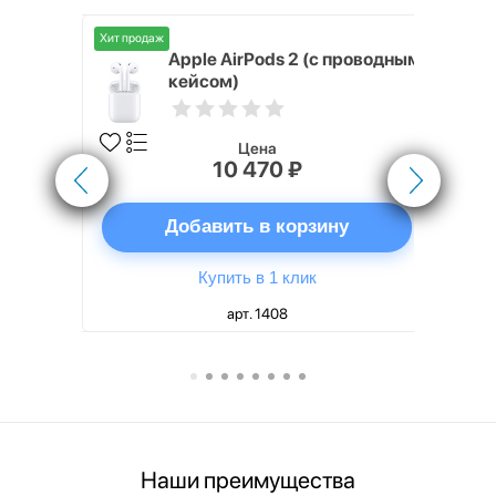
Хит продаж
Хит продаж
nterStep
Apple AirPods 2 (с проводным
FT-T METAL
кейсом)
Цена
10 470 ₽
ну
Добавить в корзину
Купить в 1 клик
арт. 1408
Наши преимущества