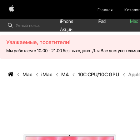
Главная
Катало
iPhone
iPad
Mac
Акции
Уважаемые, посетители!
Мы работаем с 10:00 - 21:00 без выходных. Для Вас доступен само
Mac
iMac
M4
10C CPU/10C GPU
Apple