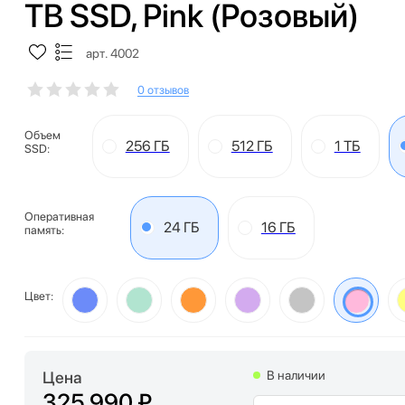
TB SSD, Pink (Розовый)
арт. 4002
0 отзывов
Объем
256 ГБ
512 ГБ
1 ТБ
SSD:
Оперативная
24 ГБ
16 ГБ
память:
Цвет:
Цена
В наличии
325 990 ₽