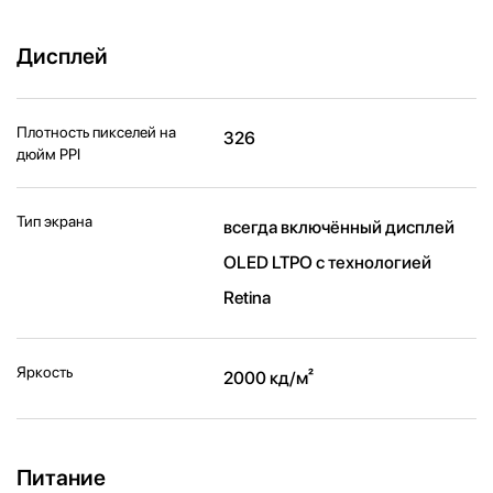
Дисплей
Плотность пикселей на
326
дюйм PPI
Тип экрана
всегда включённый дисплей
OLED LTPO с технологией
Retina
Яркость
2000 кд/ м²
Питание