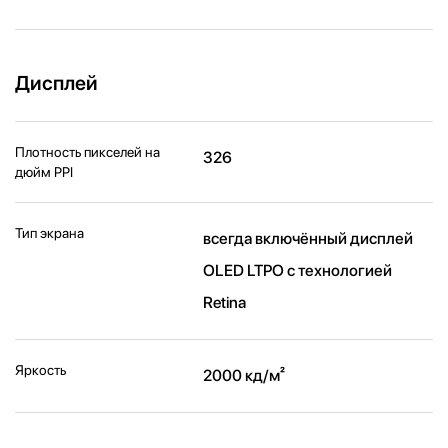
Дисплей
Плотность пикселей на
326
дюйм PPI
Тип экрана
всегда включённый дисплей
OLED LTPO с технологией
Retina
Яркость
2000 кд/ м²